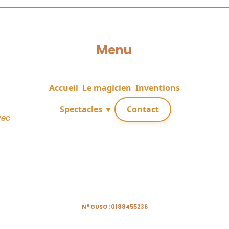
Menu
Accueil
Le magicien
Inventions
Spectacles ▼
Contact
vec
N° GUSO : 0188455236